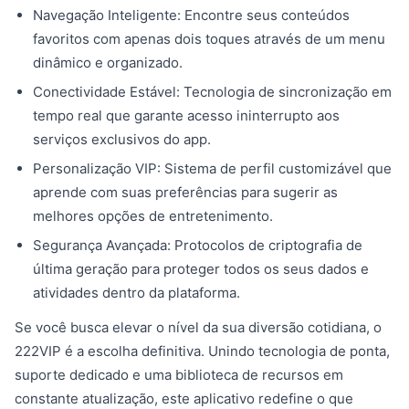
Navegação Inteligente: Encontre seus conteúdos
favoritos com apenas dois toques através de um menu
dinâmico e organizado.
Conectividade Estável: Tecnologia de sincronização em
tempo real que garante acesso ininterrupto aos
serviços exclusivos do app.
Personalização VIP: Sistema de perfil customizável que
aprende com suas preferências para sugerir as
melhores opções de entretenimento.
Segurança Avançada: Protocolos de criptografia de
última geração para proteger todos os seus dados e
atividades dentro da plataforma.
Se você busca elevar o nível da sua diversão cotidiana, o
222VIP é a escolha definitiva. Unindo tecnologia de ponta,
suporte dedicado e uma biblioteca de recursos em
constante atualização, este aplicativo redefine o que