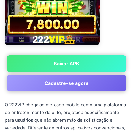
Baixar APK
Cadastre-se agora
O 222VIP chega ao mercado mobile como uma plataforma
de entretenimento de elite, projetada especificamente
para usuários que não abrem mão de sofisticação e
variedade. Diferente de outros aplicativos convencionais,