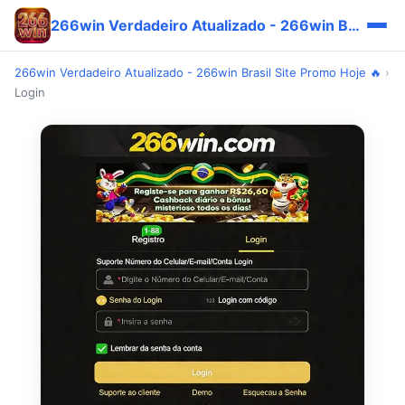
266win Verdadeiro Atualizado - 266win Brasil Site Promo Hoje 🔥
266win Verdadeiro Atualizado - 266win Brasil Site Promo Hoje 🔥
›
Login