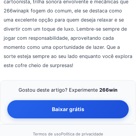
cartoonista, trilha sonora envolvente e mecânicas que
266winapk fogem do comum, ele se destaca como
uma excelente opção para quem deseja relaxar e se
divertir com um toque de luxo. Lembre-se sempre de
jogar com responsabilidade, aproveitando cada
momento como uma oportunidade de lazer. Que a
sorte esteja sempre ao seu lado enquanto você explora
este cofre cheio de surpresas!
Gostou deste artigo? Experimente
266win
Baixar grátis
Termos de uso
Política de privacidade