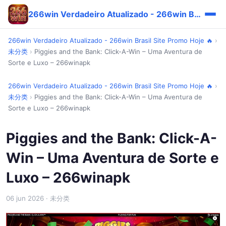
266win Verdadeiro Atualizado - 266win Brasil Site Promo Hoje 🔥
266win Verdadeiro Atualizado - 266win Brasil Site Promo Hoje 🔥
›
未分类
›
Piggies and the Bank: Click-A-Win – Uma Aventura de
Sorte e Luxo – 266winapk
266win Verdadeiro Atualizado - 266win Brasil Site Promo Hoje 🔥
›
未分类
›
Piggies and the Bank: Click-A-Win – Uma Aventura de
Sorte e Luxo – 266winapk
Piggies and the Bank: Click-A-
Win – Uma Aventura de Sorte e
Luxo – 266winapk
06 jun 2026
· 未分类