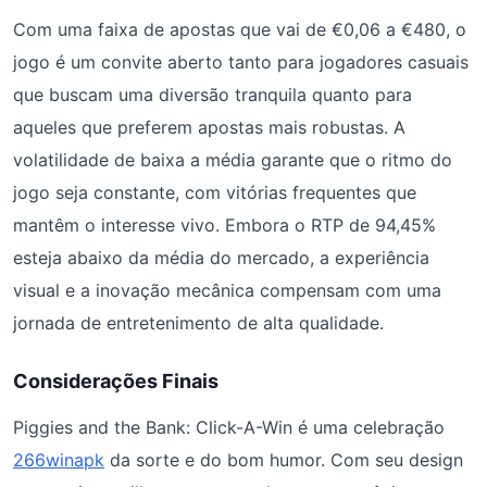
Com uma faixa de apostas que vai de €0,06 a €480, o
jogo é um convite aberto tanto para jogadores casuais
que buscam uma diversão tranquila quanto para
aqueles que preferem apostas mais robustas. A
volatilidade de baixa a média garante que o ritmo do
jogo seja constante, com vitórias frequentes que
mantêm o interesse vivo. Embora o RTP de 94,45%
esteja abaixo da média do mercado, a experiência
visual e a inovação mecânica compensam com uma
jornada de entretenimento de alta qualidade.
Considerações Finais
Piggies and the Bank: Click-A-Win é uma celebração
266winapk
da sorte e do bom humor. Com seu design